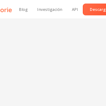
Blog
Investigación
API
Descarga
alletas veganas
doble chocolate