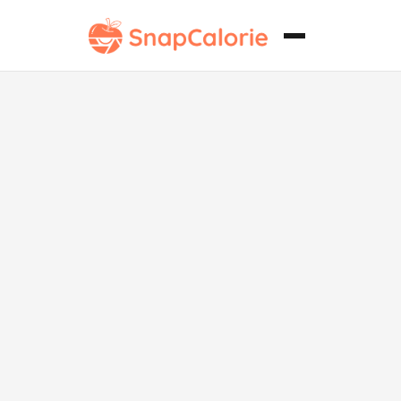
Galletas
saludables
tipo "Jammy
Dodger" bajas