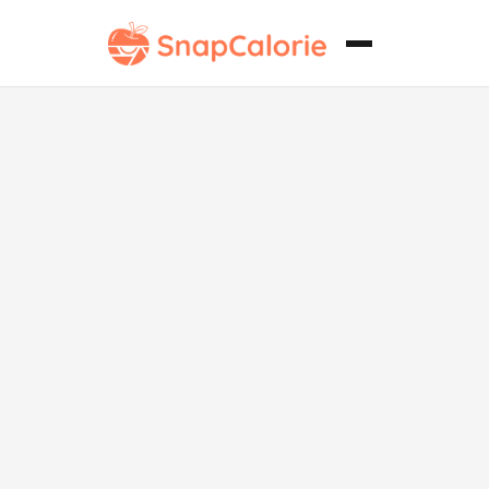
Galletas de
Doble
Chocolate sin
Lácteos