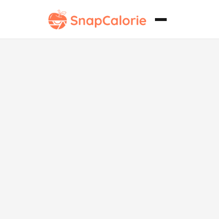
Galletas
Clásicas de
Nuez Whole30