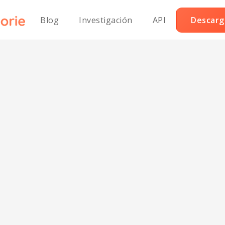
Blog
Investigación
API
Descarga
alletas clásicas 
manteca vegan