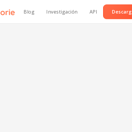
Blog
Investigación
API
Descarga
alletas clásicas 
ispas de chocol
altas en proteín