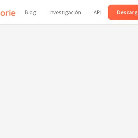
Blog
Investigación
API
Descarga
alletas Clásicas 
Avena con Alto
tenido de Prote