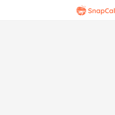
G
Con