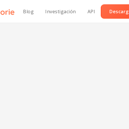
Blog
Investigación
API
Descarga
alletas Clásicas 
mendra sin Lácte