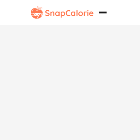
Gajos de Papa
al Horno
Crujientes sin
Soya