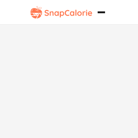
Flan de res sin
lácteos con
rúcula y
churro de