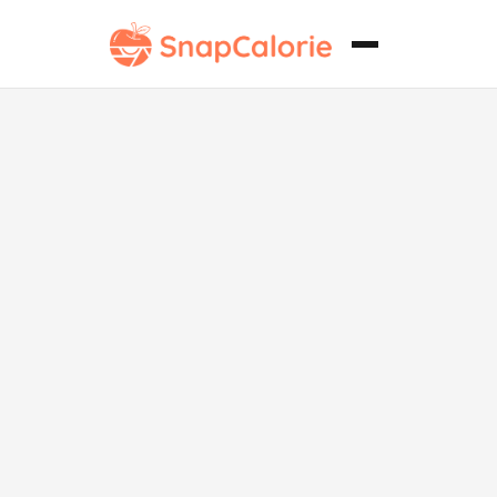
Filete sin
lácteos con
salsa de
pimienta.