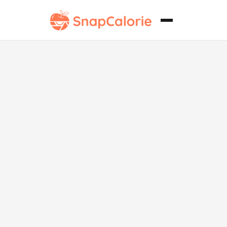
Filete de
pescado
casero sin
soja.