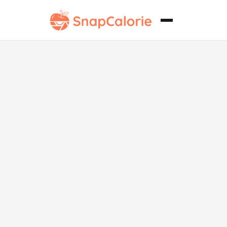
"Filete de
fletán al horno
bajo en
carbohidratos