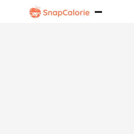
Filete de
flanco a la
parrilla
Whole30