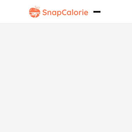
Fideos
salteados sin
soja con carne
y verduras.