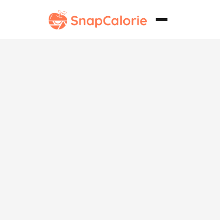
Fideos de
pollo
salteados
bajos en