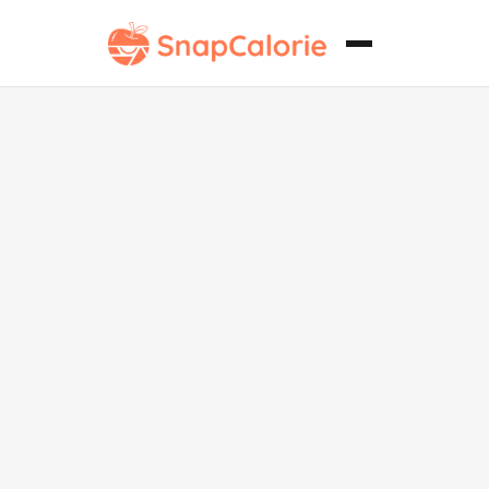
Fideos de
pollo
abundantes
bajos en sodio