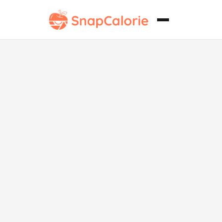
Fideos
borrachos
keto