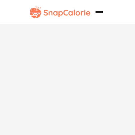
Fettuccine
Carbonara
Baja en
Carbohidratos