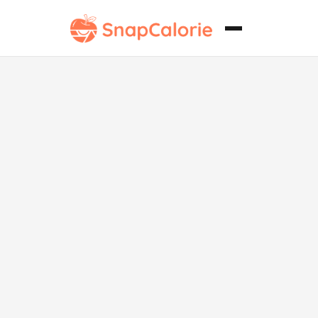
Estofado de
Ternera al
Estilo Tagine
Bajo en