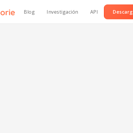
Blog
Investigación
API
Descarga
fado de Frijoles
eta Mediterrán