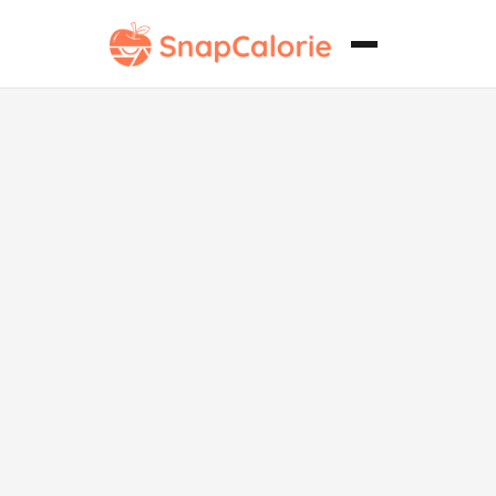
Espaguetis
veganos con
salsa marinara