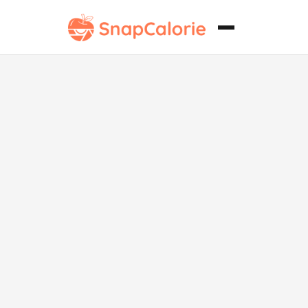
Espaguetis sin
lácteos con
salsa de
queso.