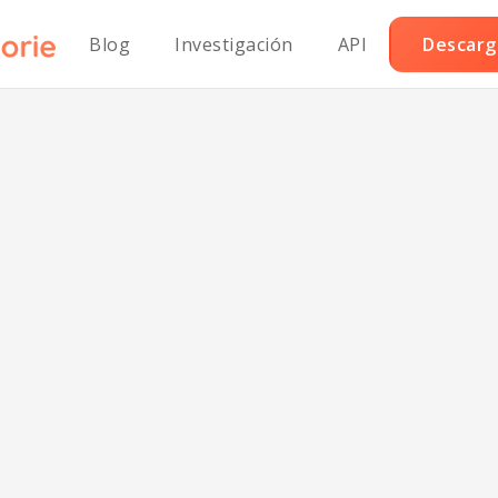
Blog
Investigación
API
Descarga
aguetis clásico
tomate bajos e
carbohidratos