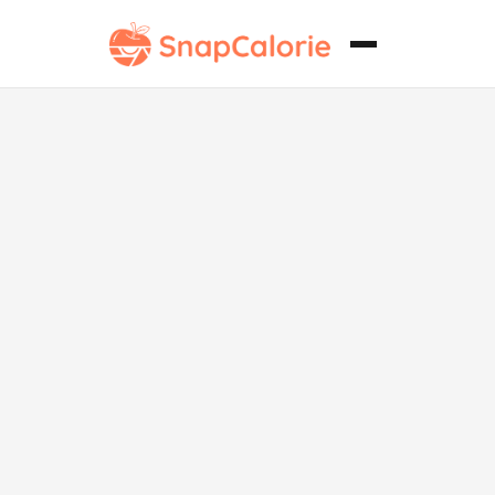
Espaguetis a
la Carbonara
Clásica sin
Gluten