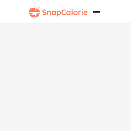
Envoltura
fresca casera
de Chick-fil-A
saludable para