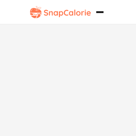
Ensalada
vegana de
pollo estilo
búfalo