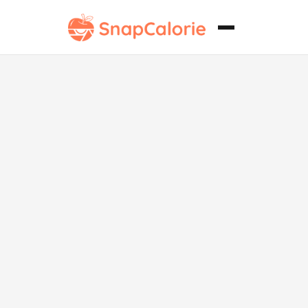
Ensalada
Picada
Saludable
para el