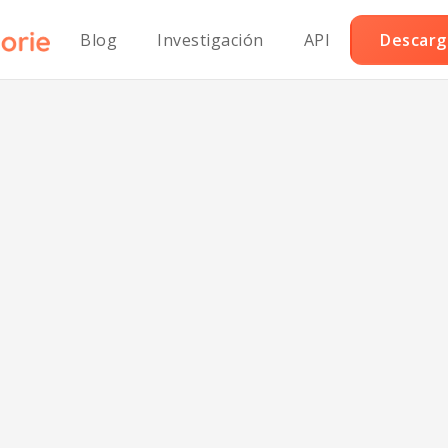
Blog
Investigación
API
Descarga
lada fresca de j
paleo con jamón