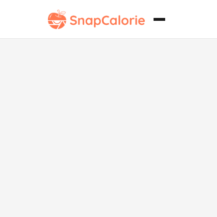
Ensalada
Fresca de
Germinados
Whole30