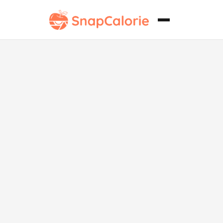
Ensalada de
Zanahoria
Rallada Sin
Lácteos