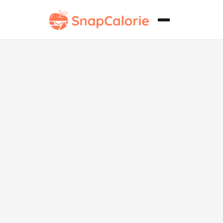
Ensalada de
Tomate y
Espinacas
Baja en