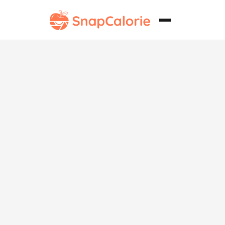
Ensalada de
tomate fresco
con vinagreta
de hierbas