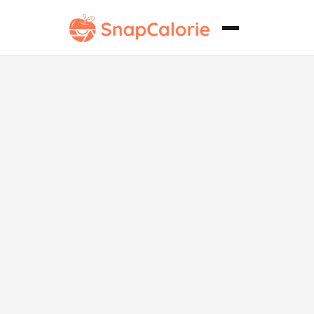
Ensalada de
Tomate
Cherry
Whole30