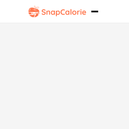
Ensalada de
Orzo sin frutos
secos al estilo
Mediterráneo