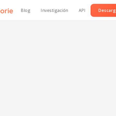
Blog
Investigación
API
Descarga
nsalada de Judí
es Frescas sin A
 Vinagreta de L