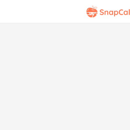
E
Verd
con