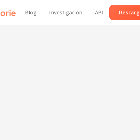
Blog
Investigación
API
Descarga
lada de atún se
sin gluten.