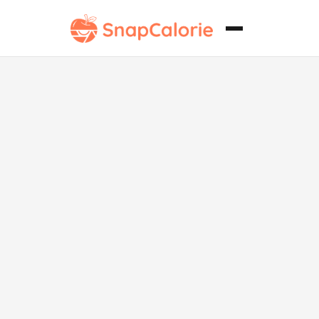
Ensalada de
aguacate y
tomate cherry
de la dieta