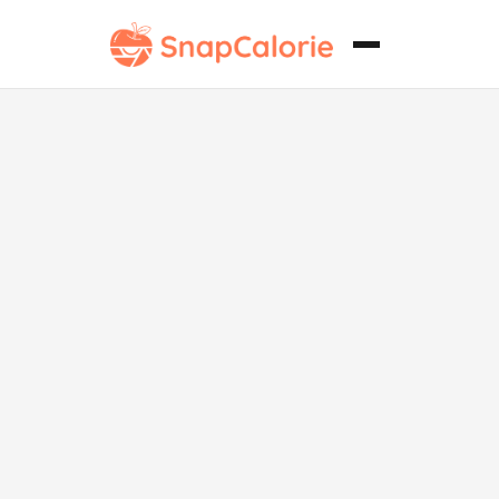
Ensalada Cés
Vegetariana 
Acompañamie