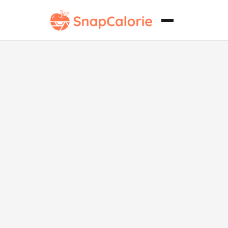
Ensalada
cremosa de
col rizada alta
en proteínas