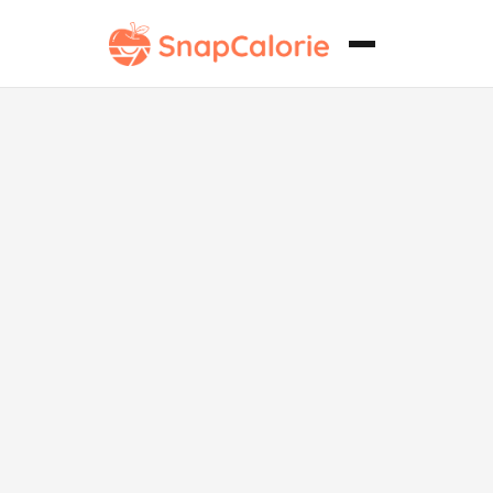
Ensalada al
estilo asiático
Keto