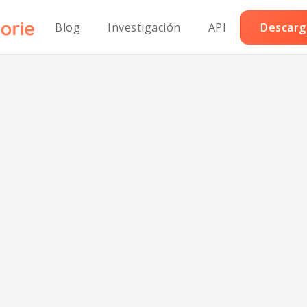
Blog
Investigación
API
Descarga
panadillas Cas
o en Sopa de Po