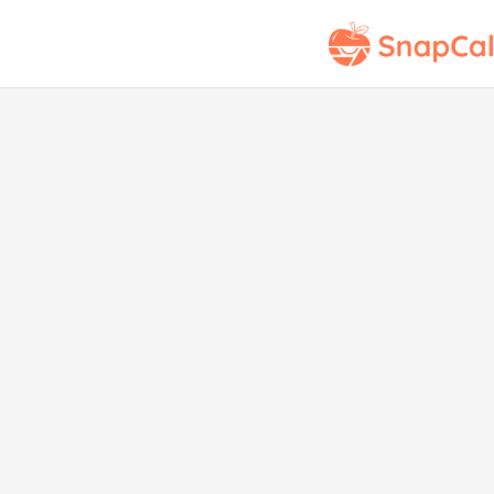
"Em
Ket