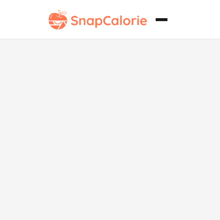
Empanadas
jugosas de
carne de res
Paleo