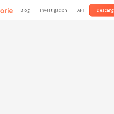
Blog
Investigación
API
Descarga
anada de Terne
rduras de la Di
Mediterránea