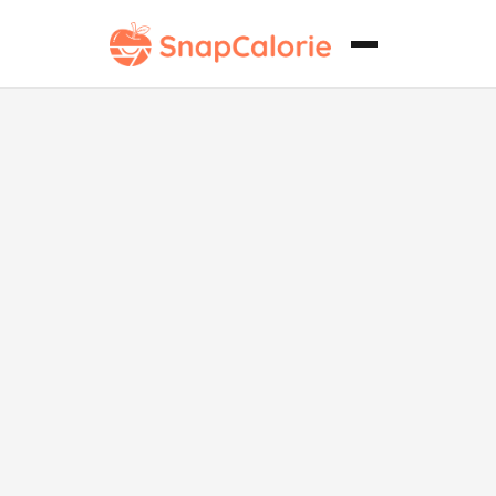
Duraznos a la
Parrilla con
Miel y
Glaseado