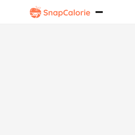
Dosa de
Masala Baja
en
Carbohidratos