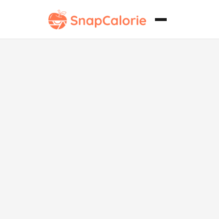
Dip de
Hummus
Clásico Bajo
en