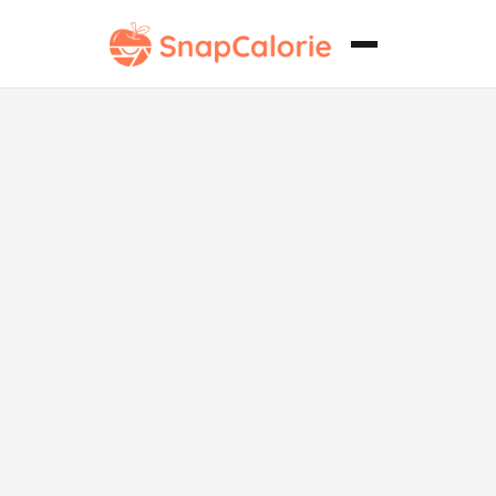
Dip de crema
clásico y
cremoso bajo
en