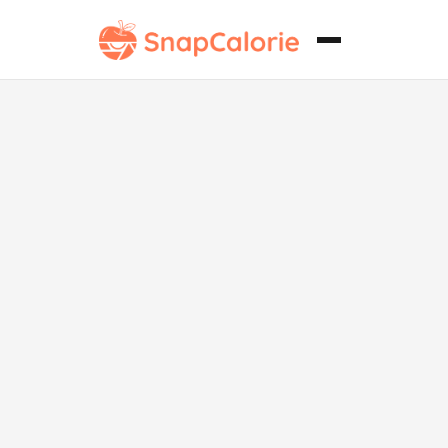
Dip de cebolla
francesa
clásico vegano