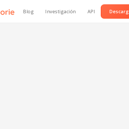
Blog
Investigación
API
Descarga
ry de Verduras I
Sin Azúcar